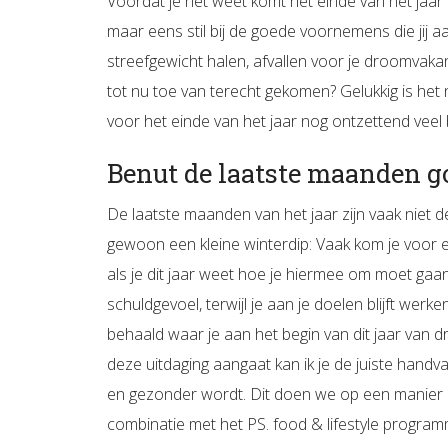
Voordat je het weet komt het einde van het jaar 
maar eens stil bij de goede voornemens die jij aan
streefgewicht halen, afvallen voor je droomvakant
tot nu toe van terecht gekomen? Gelukkig is het n
voor het einde van het jaar nog ontzettend veel 
Benut de laatste maanden g
De laatste maanden van het jaar zijn vaak niet d
gewoon een kleine winterdip: Vaak kom je voor ee
als je dit jaar weet hoe je hiermee om moet gaa
schuldgevoel, terwijl je aan je doelen blijft werke
behaald waar je aan het begin van dit jaar van d
deze uitdaging aangaat kan ik je de juiste handvat
en gezonder wordt. Dit doen we op een manier die
combinatie met het PS. food & lifestyle program