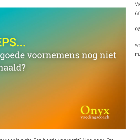
V
6
06
w
ma