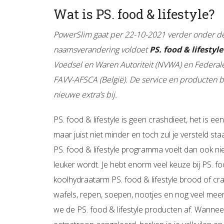
Wat is PS. food & lifestyle?
PowerSlim gaat per 22-10-2021 verder onder 
naamsverandering voldoet
PS. food & lifestyle
Voedsel en Waren Autoriteit (NVWA) en Federal
FAVV-AFSCA (België). De service en producten bl
nieuwe extra’s bij.
PS. food & lifestyle is geen crashdieet, het is een 
maar juist niet minder en toch zul je versteld st
PS. food & lifestyle programma voelt dan ook nie
leuker wordt. Je hebt enorm veel keuze bij PS. foo
koolhydraatarm PS. food & lifestyle brood of crack
wafels, repen, soepen, nootjes en nog veel mee
we de PS. food & lifestyle producten af. Wanneer