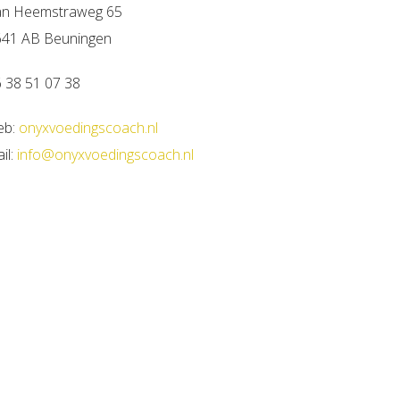
an Heemstraweg 65
641 AB Beuningen
 38 51 07 38
eb:
onyxvoedingscoach.nl
il:
info@onyxvoedingscoach.nl