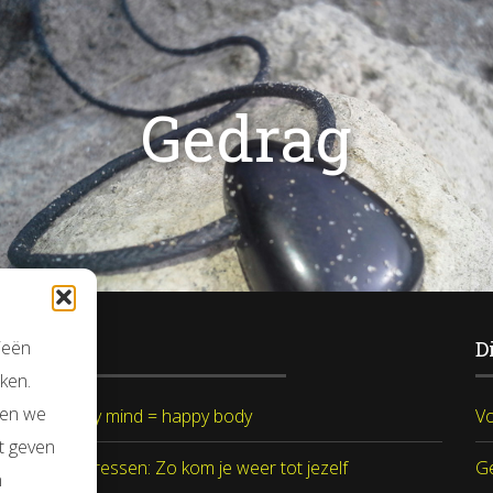
Gedrag
Blog
D
ieën
ken.
nen we
Happy mind = happy body
V
t geven
Ontstressen: Zo kom je weer tot jezelf
G
n