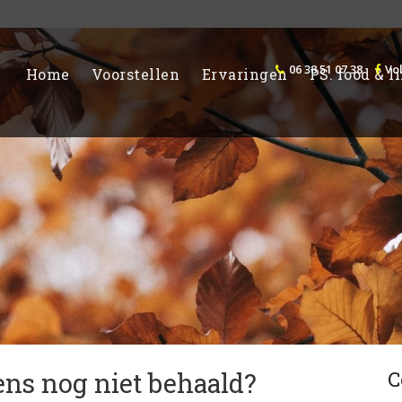
06 38 51 07 38
Vo
Home
Voorstellen
Ervaringen
PS. food & 
ns nog niet behaald?
C