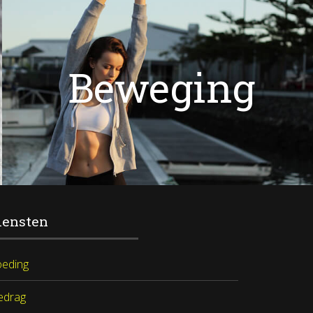
Beweging
iensten
oeding
edrag