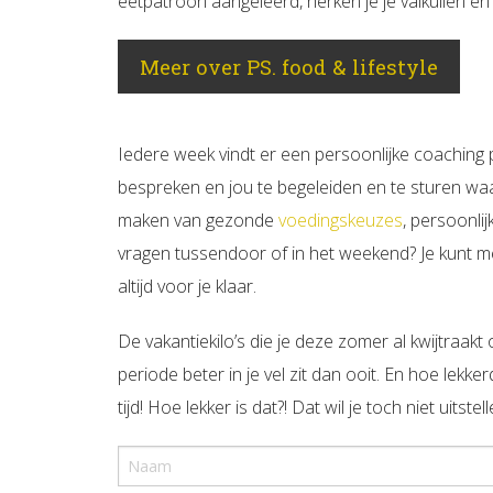
eetpatroon aangeleerd, herken je je valkuilen en k
Meer over PS. food & lifestyle
Iedere week vindt er een persoonlijke coaching p
bespreken en jou te begeleiden en te sturen waar 
maken van gezonde
voedingskeuzes
, persoonli
vragen tussendoor of in het weekend? Je kunt me 
altijd voor je klaar.
De vakantiekilo’s die je deze zomer al kwijtraakt
periode beter in je vel zit dan ooit. En hoe lekker
tijd! Hoe lekker is dat?! Dat wil je toch niet uits