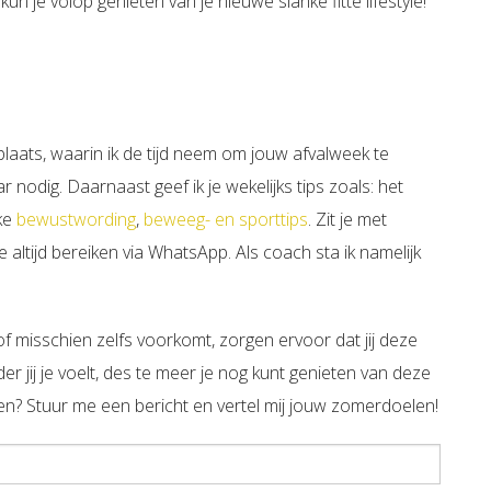
un je volop genieten van je nieuwe slanke fitte lifestyle!
laats, waarin ik de tijd neem om jouw afvalweek te
nodig. Daarnaast geef ik je wekelijks tips zoals: het
jke
bewustwording
,
beweeg- en sporttips
. Zit je met
altijd bereiken via WhatsApp. Als coach sta ik namelijk
 of misschien zelfs voorkomt, zorgen ervoor dat jij deze
der jij je voelt, des te meer je nog kunt genieten van deze
tellen? Stuur me een bericht en vertel mij jouw zomerdoelen!