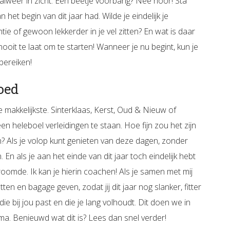
alweer in zicht. Een beetje voorbarig? Nee hoor! Sta
 het begin van dit jaar had. Wilde je eindelijk je
ie of gewoon lekkerder in je vel zitten? En wat is daar
ooit te laat om te starten! Wanneer je nu begint, kun je
bereiken!
oed
e makkelijkste. Sinterklaas, Kerst, Oud & Nieuw of
n heleboel verleidingen te staan. Hoe fijn zou het zijn
n? Als je volop kunt genieten van deze dagen, zonder
n. En als je aan het einde van dit jaar toch eindelijk hebt
roomde. Ik kan je hierin coachen! Als je samen met mij
ten en bagage geven, zodat jij dit jaar nog slanker, fitter
 bij jou past en die je lang volhoudt. Dit doen we in
ma. Benieuwd wat dit is? Lees dan snel verder!