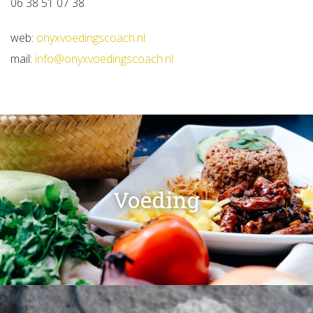
06 38 51 07 38
web:
onyxvoedingscoach.nl
mail:
info@onyxvoedingscoach.nl
Voeding